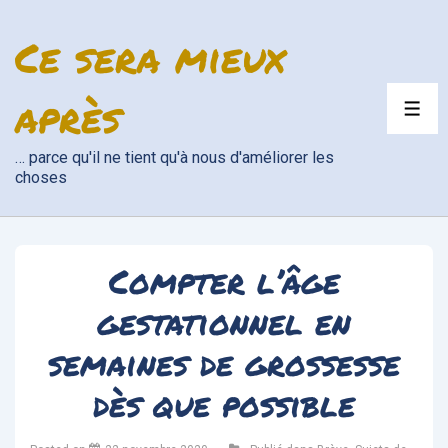
↓
Ce sera mieux
passer
au
contenu
après
ME
principal
… parce qu'il ne tient qu'à nous d'améliorer les
choses
Compter l’âge
gestationnel en
semaines de grossesse
dès que possible