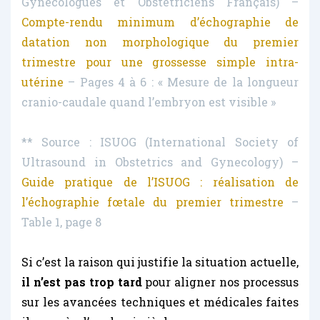
Gynécologues et Obstétriciens Français) –
Compte-rendu minimum d’échographie de
datation non morphologique du premier
trimestre pour une grossesse simple intra-
utérine
– Pages 4 à 6 : « Mesure de la longueur
cranio-caudale quand l’embryon est visible »
** Source : ISUOG (International Society of
Ultrasound in Obstetrics and Gynecology) –
Guide pratique de l’ISUOG : réalisation de
l’échographie fœtale du premier trimestre
–
Table 1, page 8
Si c’est la raison qui justifie la situation actuelle,
il n’est pas trop tard
pour aligner nos processus
sur les avancées techniques et médicales faites