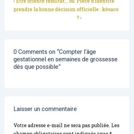
Navigation
Previous
Next
‹ Etre orienté résultat… ou
Pièce d’identité
Post
Post
prendre la bonne décision
officielle : késaco
de
is
is
? ›
l’article
0 Comments on “
Compter l’âge
gestationnel en semaines de grossesse
dès que possible
”
Laisser un commentaire
Votre adresse e-mail ne sera pas publiée.
Les
champs obligatoires sont indiqués avec
*