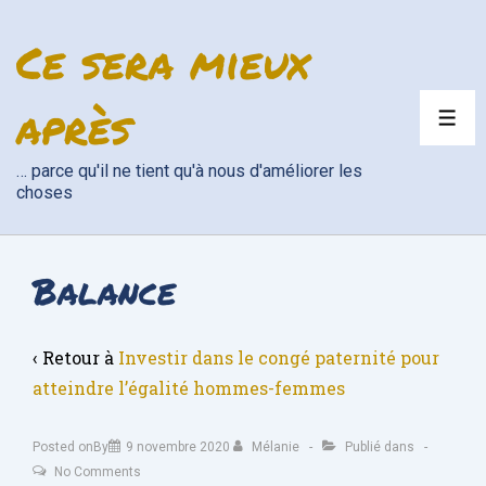
↓
Ce sera mieux
passer
au
contenu
après
ME
principal
… parce qu'il ne tient qu'à nous d'améliorer les
choses
Balance
‹ Retour à
Investir dans le congé paternité pour
atteindre l’égalité hommes-femmes
Posted onBy
9 novembre 2020
Mélanie
Publié dans
No Comments