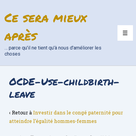
↓
Ce sera mieux
passer
au
contenu
après
ME
principal
… parce qu'il ne tient qu'à nous d'améliorer les
choses
OCDE-Use-childbirth-
leave
‹ Retour à
Investir dans le congé paternité pour
atteindre l’égalité hommes-femmes