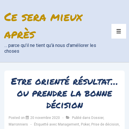
↓
Ce sera mieux
passer
au
contenu
après
ME
principal
… parce qu'il ne tient qu'à nous d'améliorer les
choses
Etre orienté résultat…
ou prendre la bonne
décision
Posted on
20 novembre 2020
Publié dans
Dossier
,
Marronniers
Étiquetté avec
Management
,
Poker
,
Prise de décision
,